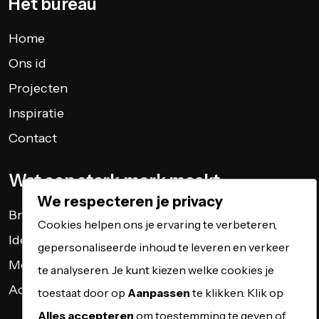
Het bureau
Home
Ons id
Projecten
Inspiratie
Contact
Wat een sterk merk maakt
We respecteren je privacy
Branding
Cookies helpen ons je ervaring te verbeteren,
Identiteit
gepersonaliseerde inhoud te leveren en verkeer
Merkbeleving
te analyseren. Je kunt kiezen welke cookies je
Activatie
toestaat door op
Aanpassen
te klikken. Klik op
Alles accepteren
om toestemming te geven of